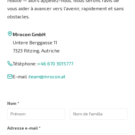
réalité — alors appelez-nous. Nous serons ravis de
vous aider à avancer vers l'avenir, rapidement et sans
obstacles.
Mrocon GmbH
Untere Berggasse 11
7323 Ritzing, Autriche
Téléphone :
+46 670 3015777
E-mail :
team@mrocon.at
Nom *
Adresse e-mail *