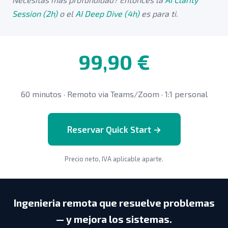
Session (2h)
o el
AI Deep Dive (4h)
es para ti.
99,90 €
60 minutos · Remoto via Teams/Zoom · 1:1 personal
Reservar Quick Start →
Precio neto, IVA aplicable aparte.
Ingenieria remota que resuelve problemas
— y mejora los sistemas.